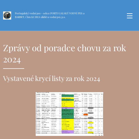
Portugalský vodní pes - sekce PORTUGALSKÝ VODNÍ PES a
BARBET, Člen KCHLS slídiči a vodní psi, p.s.
KCHLS
Zprávy od poradce chovu za rok
2024
Vystavené krycí listy za rok 2024