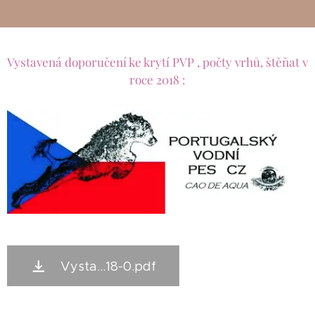
Vystavená doporučení ke krytí PVP , počty vrhů, štěňat v
roce 2018 :
Vysta...18-0.pdf