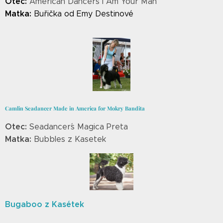
Otec:
American Dancer´s I Am Your Man
Matka:
Buřička od Emy Destinové
Camlin Seadancer Made in America for Mokry Bandita
Otec:
Seadancer´s Magica Preta
Matka:
Bubbles z Kasetek
Bugaboo z Kasét
ek