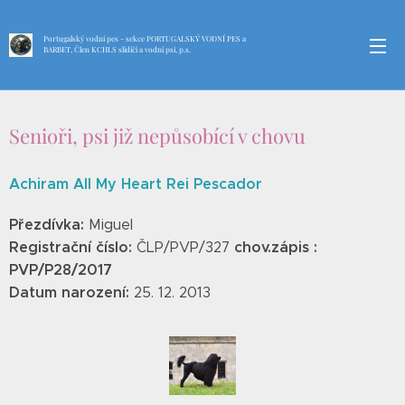
Portugalský vodní pes - sekce PORTUGALSKÝ VODNÍ PES a
BARBET, Člen KCHLS slídiči a vodní psi, p.s.
KCHLS
Senioři, psi již nepůsobící v chovu
Achiram All My Heart Rei Pescador
Přezdívka:
Miguel
Registrační číslo:
chov.zápis :
ČLP/PVP/327
PVP/P28/2017
Datum narození:
25. 12. 2013